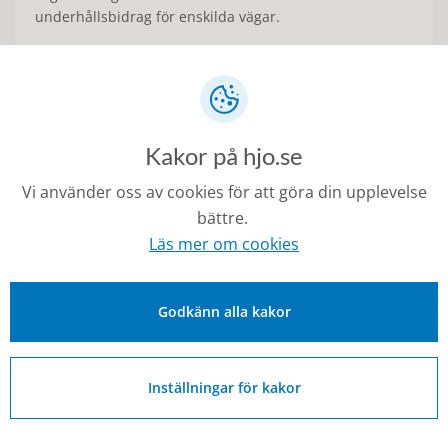
underhållsbidrag för enskilda vägar.
Kakor på hjo.se
Vi använder oss av cookies för att göra din upplevelse
bättre.
Läs mer om cookies
Godkänn alla kakor
Städning av gator och torg
Vår målsättning är att våra gator och torg ska upplevas
så rena och trevliga som möjligt.
Inställningar för kakor