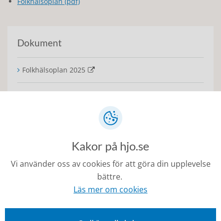
Folkhälsoplan (pdf)
Dokument
Folkhälsoplan 2025
LUPP-rapport 2023
Folkhälsorådets årsberättelse 2024
Kakor på hjo.se
Seniorenkäten 2023 rapport
Vi använder oss av cookies för att göra din upplevelse
bättre.
Relaterade länkar
Läs mer om cookies
Folkhälsomyndigheten