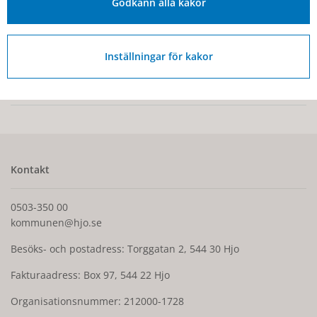
Godkänn alla kakor
Skaraborgs kommunalförbund
Inställningar för kakor
Senast ändrad:
22 maj 2026
Kontakt
0503-350 00
kommunen@hjo.se
Besöks- och postadress: Torggatan 2, 544 30 Hjo
Fakturaadress: Box 97, 544 22 Hjo
Organisationsnummer: 212000-1728