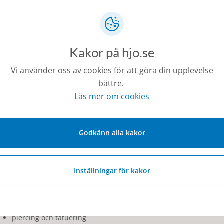
Här finns information som rör djur, miljö- och hälsosk
Miljö- och hälsoskydd
Miljö- och hälsoskyddsfrågorna i Hjo, Tibro, Karlsborg, Fa
Kakor på hjo.se
Miljösamverkan Östra Skaraborg
. Miljösamverkan Östr
Vi använder oss av cookies för att göra din upplevelse
av:
bättre.
hälsoskydd
Läs mer om cookies
miljöskydd
livsmedelskontroll
Godkänn alla kakor
De handlägger frågor som rör till exempel:
livsmedel
avfall
Inställningar för kakor
industrier
bad
vatten och avlopp
förskolor och skolor
piercing och tatuering