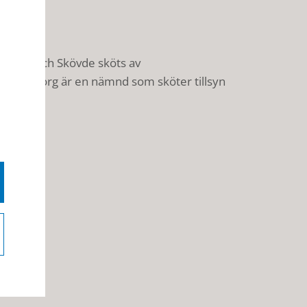
ydd.
lköping och Skövde sköts av
a Skaraborg är en nämnd som sköter tillsyn