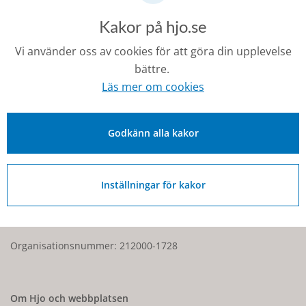
Kakor på hjo.se
Senast ändrad:
27 februari 2026
Vi använder oss av cookies för att göra din upplevelse
bättre.
Läs mer om cookies
Kontakt
Godkänn alla kakor
0503-350 00
kommunen@hjo.se
Inställningar för kakor
Besöks- och postadress: Torggatan 2, 544 30 Hjo
Fakturaadress: Box 97, 544 22 Hjo
Organisationsnummer: 212000-1728
Om Hjo och webbplatsen