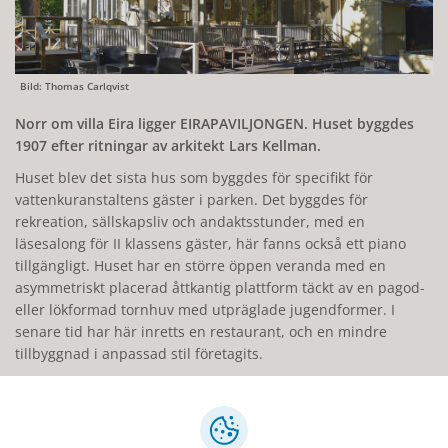
Bild: Thomas Carlqvist
Norr om villa Eira ligger EIRAPAVILJONGEN. Huset byggdes
1907 efter ritningar av arkitekt Lars Kellman.
Huset blev det sista hus som byggdes för specifikt för
vattenkuranstaltens gäster i parken. Det byggdes för
rekreation, sällskapsliv och andaktsstunder, med en
läsesalong för II klassens gäster, här fanns också ett piano
tillgängligt. Huset har en större öppen veranda med en
asymmetriskt placerad åttkantig plattform täckt av en pagod-
eller lökformad tornhuv med utpräglade jugendformer. I
senare tid har här inretts en restaurant, och en mindre
tillbyggnad i anpassad stil företagits.
Antikvariskt värdefulla delar: Exteriörer.
Text och foto: Thomas Carlqvist