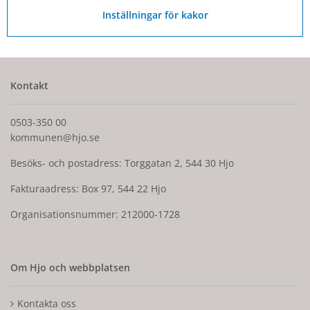
4 november 2025
Inställningar för kakor
Kontakt
0503-350 00
kommunen@hjo.se
Besöks- och postadress: Torggatan 2, 544 30 Hjo
Fakturaadress: Box 97, 544 22 Hjo
Organisationsnummer: 212000-1728
Om Hjo och webbplatsen
Kontakta oss