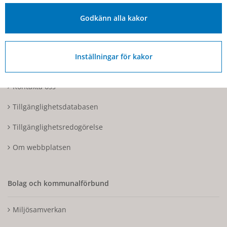
Fakturaadress: Box 97, 544 22 Hjo
Godkänn alla kakor
Organisationsnummer: 212000-1728
Inställningar för kakor
Om Hjo och webbplatsen
Kontakta oss
Tillgänglighetsdatabasen
Tillgänglighetsredogörelse
Om webbplatsen
Bolag och kommunalförbund
Miljösamverkan