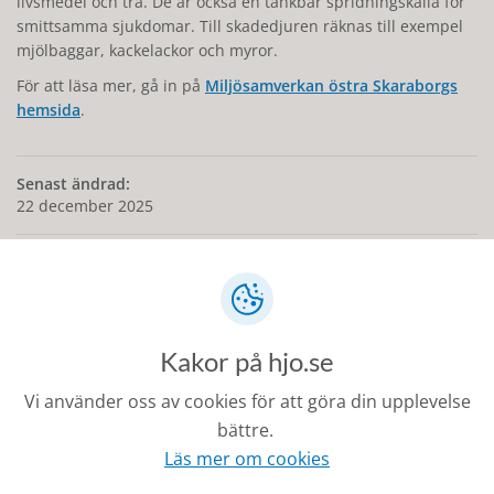
livsmedel och trä. De är också en tänkbar spridningskälla för
smittsamma sjukdomar. Till skadedjuren räknas till exempel
mjölbaggar, kackelackor och myror.
För att läsa mer, gå in på
Miljösamverkan östra Skaraborgs
hemsida
.
Senast ändrad:
22 december 2025
Kontakt
Kakor på hjo.se
0503-350 00
Vi använder oss av cookies för att göra din upplevelse
kommunen@hjo.se
bättre.
Läs mer om cookies
Besöks- och postadress: Torggatan 2, 544 30 Hjo