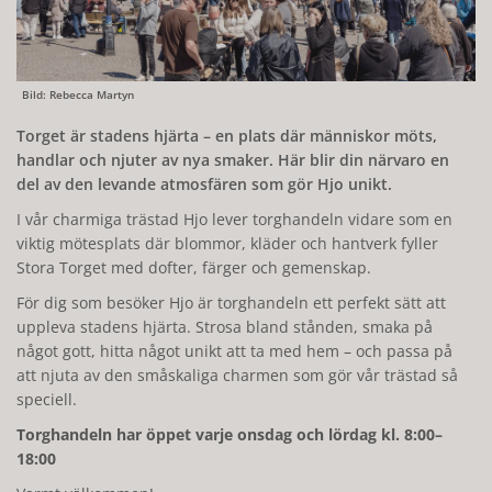
Bild: Rebecca Martyn
Torget är stadens hjärta – en plats där människor möts,
handlar och njuter av nya smaker. Här blir din närvaro en
del av den levande atmosfären som gör Hjo unikt.
I vår charmiga trästad Hjo lever torghandeln vidare som en
viktig mötesplats där blommor, kläder och hantverk fyller
Stora Torget med dofter, färger och gemenskap.
För dig som besöker Hjo är torghandeln ett perfekt sätt att
uppleva stadens hjärta. Strosa bland stånden, smaka på
något gott, hitta något unikt att ta med hem – och passa på
att njuta av den småskaliga charmen som gör vår trästad så
speciell.
Torghandeln har öppet varje onsdag och lördag kl. 8:00–
18:00