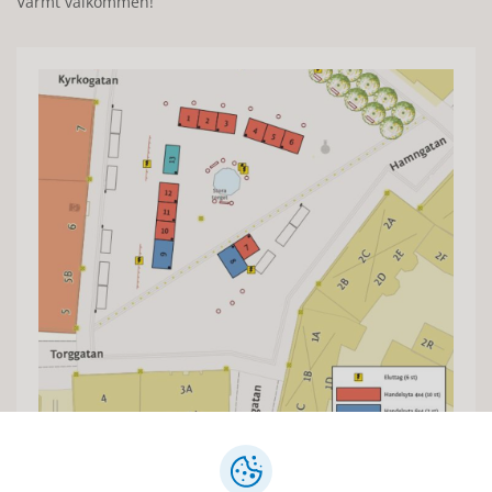
Varmt välkommen!
Torghandlare