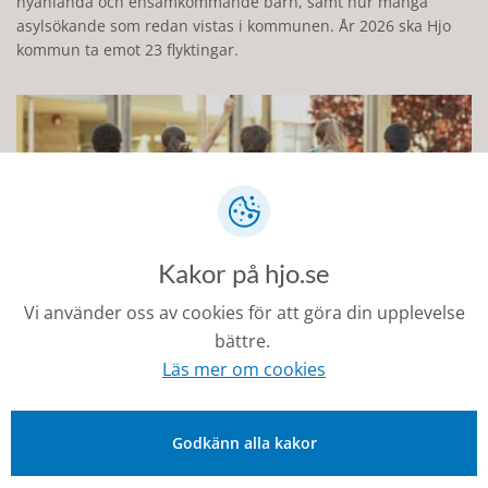
nyanlända och ensamkommande barn, samt hur många
asylsökande som redan vistas i kommunen. År 2026 ska Hjo
kommun ta emot 23 flyktingar.
Kakor på hjo.se
Vi använder oss av cookies för att göra din upplevelse
bättre.
Läs mer om cookies
Ensamkommande barn och ungdomar
För de barn som kommer till Sverige utan föräldrar eller
andra vårdnadshavare har varje kommun ett särskilt
Godkänn alla kakor
ansvar.