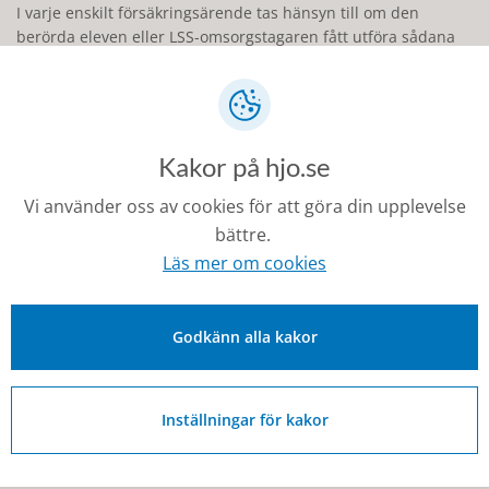
I varje enskilt försäkringsärende tas hänsyn till om den
berörda eleven eller LSS-omsorgstagaren fått utföra sådana
arbetsuppgifter som arbetsgivaren och kommunen kommit
överens om. I de fall även arbetsgivaren eller hans anställda
kan ställas till ansvariga för den uppkomna skadan ska
ersättningen jämkas eller bortfalla efter vad som är skäligt
med hänsyn till omständigheterna.
Kakor på hjo.se
Ovanstående information är en kortfattad, förenklad
Vi använder oss av cookies för att göra din upplevelse
sammanfattning av villkoren i nu gällande ansvarsförsäkring.
bättre.
Läs mer om cookies
Senast ändrad:
30 januari 2023
Godkänn alla kakor
Inställningar för kakor
Kontakt