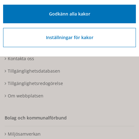
Fakturaadress: Box 97, 544 22 Hjo
Godkänn alla kakor
Organisationsnummer: 212000-1728
Inställningar för kakor
Om Hjo och webbplatsen
Kontakta oss
Tillgänglighetsdatabasen
Tillgänglighetsredogörelse
Om webbplatsen
Bolag och kommunalförbund
Miljösamverkan