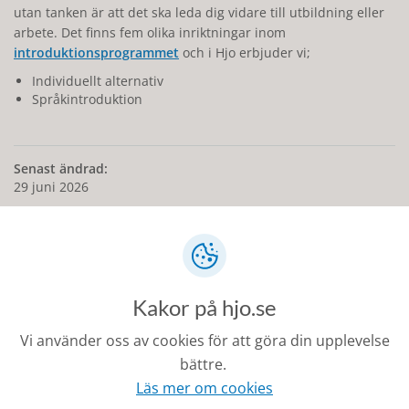
utan tanken är att det ska leda dig vidare till utbildning eller
arbete. Det finns fem olika inriktningar inom
introduktionsprogrammet
och i Hjo erbjuder vi;
Individuellt alternativ
Språkintroduktion
Senast ändrad:
29 juni 2026
Kontakt
Kakor på hjo.se
Vi använder oss av cookies för att göra din upplevelse
0503-350 00
kommunen@hjo.se
bättre.
Läs mer om cookies
Besöks- och postadress: Torggatan 2, 544 30 Hjo