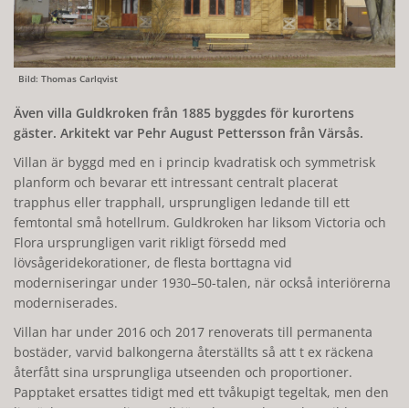
Bild: Thomas Carlqvist
Även villa Guldkroken från 1885 byggdes för kurortens
gäster. Arkitekt var Pehr August Pettersson från Värsås.
Villan är byggd med en i princip kvadratisk och symmetrisk
planform och bevarar ett intressant centralt placerat
trapphus eller trapphall, ursprungligen ledande till ett
femtontal små hotellrum. Guldkroken har liksom Victoria och
Flora ursprungligen varit rikligt försedd med
lövsågeridekorationer, de flesta borttagna vid
moderniseringar under 1930–50-talen, när också interiörerna
moderniserades.
Villan har under 2016 och 2017 renoverats till permanenta
bostäder, varvid balkongerna återställts så att t ex räckena
återfått sina ursprungliga utseenden och proportioner.
Papptaket ersattes tidigt med ett tvåkupigt tegeltak, men den