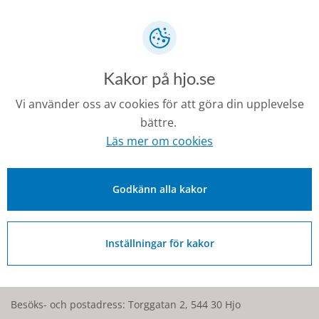
listtäckta pappen ligger alltjämt kvar under teglet. Bilden
visar byggnaden före renoveringen.
Antikvariskt värdefulla delar: Exteriörer, det centrala
trapphuset med spiraltrappa av trä.
Kakor på hjo.se
Text och foto: Thomas Carlqvist
Vi använder oss av cookies för att göra din upplevelse
bättre.
Senast ändrad:
Läs mer om cookies
27 februari 2026
Godkänn alla kakor
Kontakt
Inställningar för kakor
0503-350 00
kommunen@hjo.se
Besöks- och postadress: Torggatan 2, 544 30 Hjo