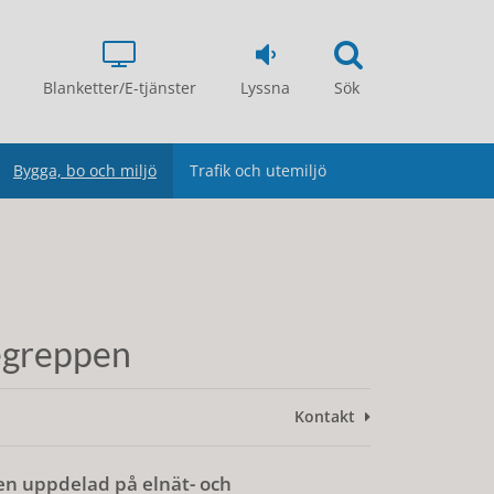
Blanketter/E-tjänster
Lyssna
Sök
Bygga, bo och miljö
Trafik och utemiljö
begreppen
Kontakt
den uppdelad på elnät- och