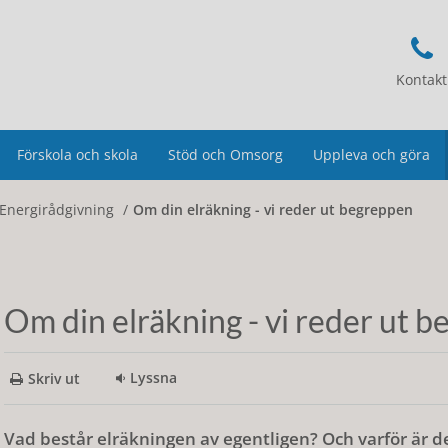
Kontakt
Förskola och skola
Stöd och Omsorg
Uppleva och göra
Energirådgivning
Om din elräkning - vi reder ut begreppen
Om din elräkning - vi reder ut 
Lyssna
Skriv ut
Vad består elräkningen av egentligen? Och varför är 