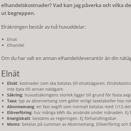
elhandelskostnader? Vad kan jag påverka och vilka del
ut begreppen.
Elräkningen består av två huvuddelar:
Elnät
Elhandel
Om du har valt en annan elhandelsleverantör än din nätäg
Elnät
Elnät
: kostnader som ska betalas till elnätsägaren. Elnätskost
inte byta till annan nätägare.
Säkring
: huvudsäkringens storlek ligger till grund för fasta av
Taxa
: typ av abonnemang som gäller enligt taxetabeller hos nä
Abonnemang
: en fast avgift som normalt betalas med 1/12-de
Elöverföring
: hur många kWh du använde under månaden. Ej f
Energiskatt
: bestäms av regeringen. Ej förhandlingsbar.
Moms
: betalas på summan av Abonnemang, Elöverföring och En