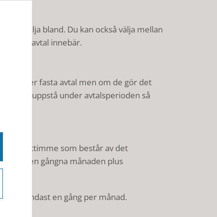
t kan välja bland. Du kan också välja mellan
vad dessa avtal innebär.
m erbjuder fasta avtal men om de gör det
an tänkas uppstå under avtalsperioden så
kWh.
s)
s per kilowattimme som består av det
iset) för den gångna månaden plus
rändras endast en gång per månad.