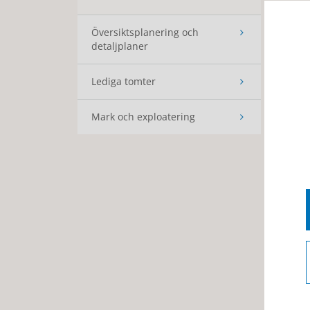
Översiktsplanering och
detaljplaner
Lediga tomter
Mark och exploatering