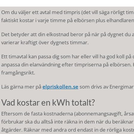
Timpris – rörligt timdebiterat pris
Om du väljer ett avtal med timpris (det vill säga rörligt ti
faktiskt kostar i varje timme på elbörsen plus elhandlar
Det betyder att din elkostnad beror på när på dygnet du 
varierar kraftigt över dygnets timmar.
Ett timavtal kan passa dig som har eller vill ha god koll p
anpassa din elanvändning efter timpriserna på elbörsen. 
framgångsrikt.
Läs gärna mer på
elpriskollen.se
som drivs av Energimar
Vad kostar en kWh totalt?
Eftersom de fasta kostnaderna (abonnemangsavgift, årsa
förbrukar ska du alltså inte räkna in dem när du beräkna
åtgärder. Räknar med andra ord endast in de rörliga kos