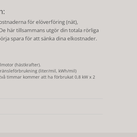
n:
ostnaderna för elöverföring (nät),
e här tillsammans utgör din totala rörliga
rja spara för att sänka dina elkostnader.
lmotor (hästkrafter).
änsleförbrukning (liter/mil, kWh/mil)
två timmar kommer att ha förbrukat 0,8 kW x 2