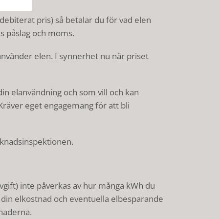
mdebiterat pris) så betalar du för vad elen
ens påslag och moms.
använder elen. I synnerhet nu när priset
å din elanvändning och som vill och kan
Kräver eget engagemang för att bli
knadsinspektionen.
vgift) inte påverkas av hur många kWh du
r din elkostnad och eventuella elbesparande
tnaderna.