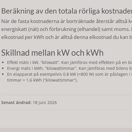
Beräkning av den totala rörliga kostnade
När de fasta kostnaderna är borträknade återstår alltså k
energiskatt (nät) och förbrukning (elhandel) samt moms. D
elkostnad per kWh och är alltså denna elkostnad du kan bö
Skillnad mellan kW och kWh
Effekt mäts i kW, ”kilowatt”. Kan jämföras med effekten på en bi
Energi mäts i kWh, ”kilowattimmar”. Kan jämföras med bilens br
En elapparat på exempelvis 0,8 kW (=800 W) som är påslagen i 
timmar = 1,6 kWh (”kilowattimmar”).
Senast ändrad:
18 juni 2026