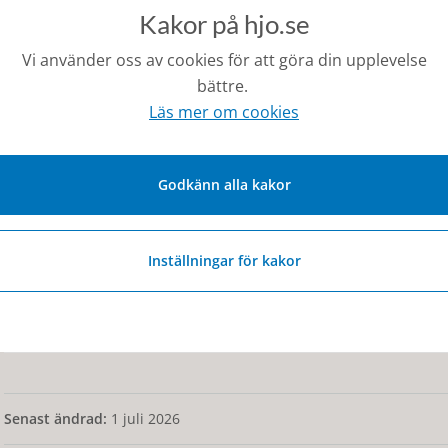
Matematik
Kakor på hjo.se
Vi använder oss av cookies för att göra din upplevelse
Naturkunskap
bättre.
Läs mer om cookies
Psykologi
Religion
Godkänn alla kakor
Samhällskunskap
Inställningar för kakor
Svenska
Svenska som andraspråk
Senast ändrad:
1 juli 2026