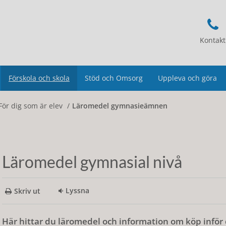
Kontakt
Förskola och skola
Stöd och Omsorg
Uppleva och göra
För dig som är elev
Läromedel gymnasieämnen
Läromedel gymnasial nivå
Lyssna
Skriv ut
Här hittar du läromedel och information om köp infö