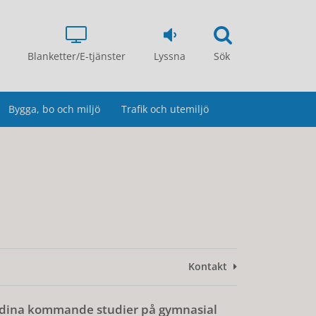
Blanketter/E-tjänster
Lyssna
Sök
Bygga, bo och miljö
Trafik och utemiljö
Kontakt
r dina kommande studier på gymnasial