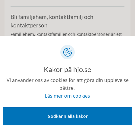
Bli familjehem, kontaktfamilj och
kontaktperson
Familjehem, kontaktfamiljer och kontaktpersoner är ett
viktigt stöd för att många barn, unga och vuxna ska få
det stöd de behöver. Här hittar du information både för
dig som är intresserad av ett uppdrag och för dig som
kanske ska ta emot stöd.
Kakor på hjo.se
Vi använder oss av cookies för att göra din upplevelse
Stöd och hjälp
bättre.
Här finns information om Hjo kommuns olika typer av
Läs mer om cookies
stöd till dig som är förälder och dig som barn eller
ungdom.
Godkänn alla kakor
Senast ändrad:
18 februari 2026