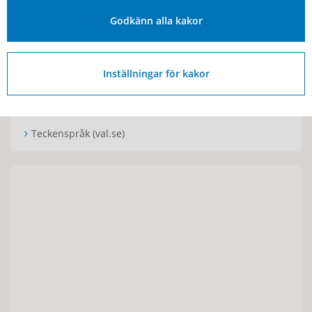
Godkänn alla kakor
Länsstyrelsen i Västra Götaland
Information in english (val.se)
Inställningar för kakor
Lättläst (val.se)
Teckenspråk (val.se)