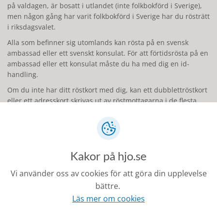
på valdagen, är bosatt i utlandet (inte folkbokförd i Sverige),
men någon gång har varit folkbokförd i Sverige har du rösträtt
i riksdagsvalet.
Alla som befinner sig utomlands kan rösta på en svensk
ambassad eller ett svenskt konsulat. För att förtidsrösta på en
ambassad eller ett konsulat måste du ha med dig en id-
handling.
Om du inte har ditt röstkort med dig, kan ett dubblettröstkort
eller ett adresskort skrivas ut av röstmottagarna i de flesta
röstningslokaler.
Vill du rösta på ambassad eller konsulat eller kanske
brevrösta från utlandet? På
valmyndighetens
webbplats
hittar du mer information om hur du gör.
Kakor på hjo.se
Vi använder oss av cookies för att göra din upplevelse
Länkar
bättre.
Läs mer om cookies
Valmyndigheten (val.se)