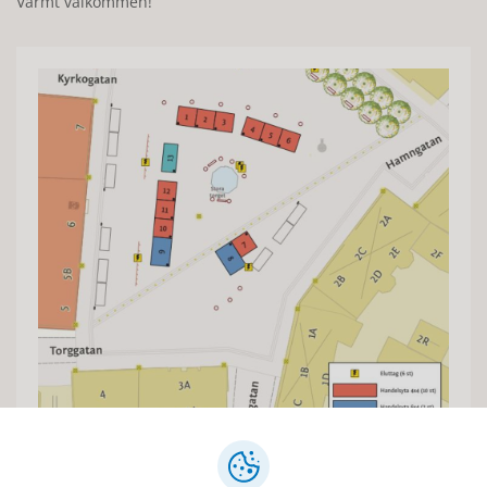
Varmt välkommen!
Torghandlare