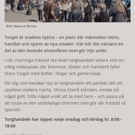
Bild: Rebecca Martyn
Torget är stadens hjärta – en plats där människor möts,
handlar och njuter av nya smaker. Här blir din närvaro en
del av den levande atmosfären som gör Hjo unikt.
I vår charmiga trästad Hjo lever torghandeln vidare som en
viktig mötesplats där blommor, kläder och hantverk fyller
Stora Torget med dofter, färger och gemenskap.
För dig som besöker Hjo är torghandeln ett perfekt sätt att
uppleva stadens hjärta. Strosa bland stånden, smaka på
något gott, hitta något unikt att ta med hem – och passa på
att njuta av den småskaliga charmen som gör vår trästad så
speciell.
Torghandeln har öppet varje onsdag och lördag kl. 8:00–
18:00