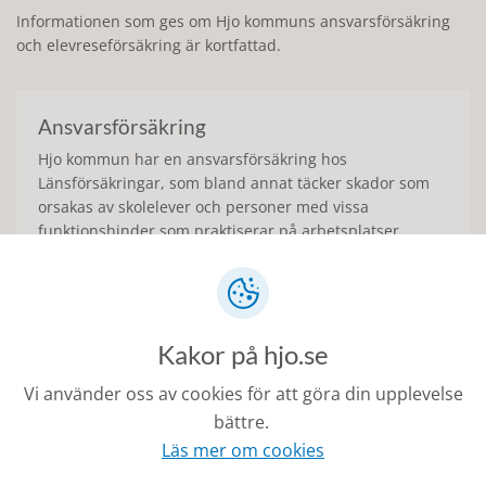
Informationen som ges om Hjo kommuns ansvarsförsäkring
och elevreseförsäkring är kortfattad.
Ansvarsförsäkring
Hjo kommun har en ansvarsförsäkring hos
Länsförsäkringar, som bland annat täcker skador som
orsakas av skolelever och personer med vissa
funktionshinder som praktiserar på arbetsplatser.
Tjänstereseförsäkring
Hjo kommun har en tjänstereseförsäkring, som även
Kakor på hjo.se
gäller för Anställda, praktikanter, förtroendevalda,
personer utsedda av kommunen och elever i
Vi använder oss av cookies för att göra din upplevelse
kommunens grund- och gymnasieskolor vid skol-
bättre.
och/eller praktikresor i kommunens regi.
Läs mer om cookies