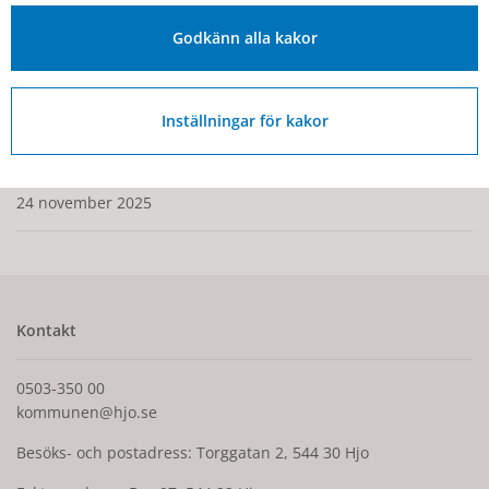
Olycksfallsförsäkring
Godkänn alla kakor
Hjo kommun har en kollektiv olycksfallsförsäkring som
gäller för olycksfallsskada som inträffar under ordinarie
verksamhet samt resa till och från verksamheten.
Inställningar för kakor
Senast ändrad:
24 november 2025
Kontakt
0503-350 00
kommunen@hjo.se
Besöks- och postadress: Torggatan 2, 544 30 Hjo