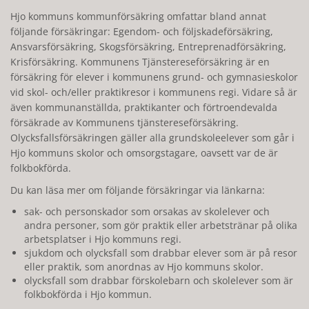
Hjo kommuns kommunförsäkring omfattar bland annat
följande försäkringar: Egendom- och följskadeförsäkring,
Ansvarsförsäkring, Skogsförsäkring, Entreprenadförsäkring,
Krisförsäkring. Kommunens Tjänstereseförsäkring är en
försäkring för elever i kommunens grund- och gymnasieskolor
vid skol- och/eller praktikresor i kommunens regi. Vidare så är
även kommunanställda, praktikanter och förtroendevalda
försäkrade av Kommunens tjänstereseförsäkring.
Olycksfallsförsäkringen gäller alla grundskoleelever som går i
Hjo kommuns skolor och omsorgstagare, oavsett var de är
folkbokförda.
Du kan läsa mer om följande försäkringar via länkarna:
sak- och personskador som orsakas av skolelever och
andra personer, som gör praktik eller arbetstränar på olika
arbetsplatser i Hjo kommuns regi.
sjukdom och olycksfall som drabbar elever som är på resor
eller praktik, som anordnas av Hjo kommuns skolor.
olycksfall som drabbar förskolebarn och skolelever som är
folkbokförda i Hjo kommun.