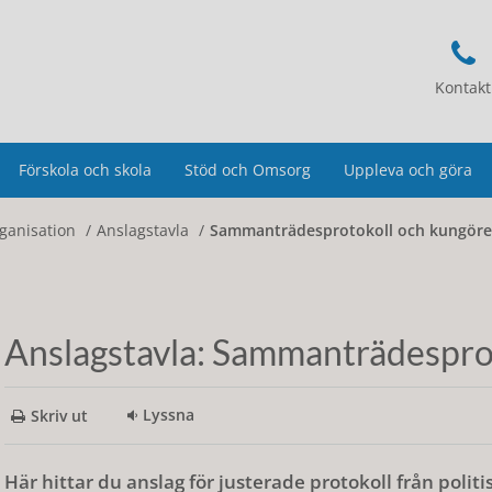
Kontakt
Förskola och skola
Stöd och Omsorg
Uppleva och göra
rganisation
Anslagstavla
Sammanträdesprotokoll och kungöre
Anslagstavla: Sammanträdespro
Lyssna
Skriv ut
Här hittar du anslag för justerade protokoll från pol