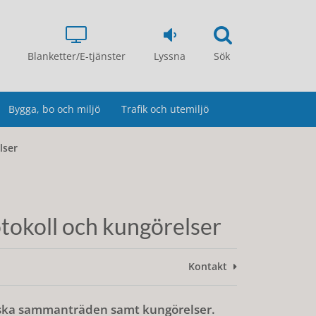
Blanketter/E-tjänster
Lyssna
Sök
Bygga, bo och miljö
Trafik och utemiljö
lser
tokoll och kungörelser
Kontakt
itiska sammanträden samt kungörelser.