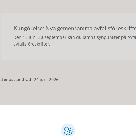
Kungörelse: Nya gemensamma avfallsföreskrifter
Den 15 juni-30 september kan du lämna synpunkter på Avfall 
avfallsföreskrifter.
Senast ändrad:
24 juni 2026