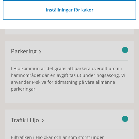
Runt om i Hjo finns parker, lekplatser, hundrastgård,
Inställningar för kakor
gröna ytor och andra naturområden som erbjuder både
aktivitet och avkoppling.
Parkering
I Hjo kommun är det gratis att parkera överallt utom i
hamnområdet där en avgift tas ut under högsäsong. Vi
använder P-skiva för tidmätning på våra allmänna
parkeringar.
Trafik i Hjo
Biltrafiken i Hjo ökar och är som störst under