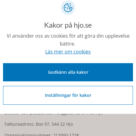
ingen ersättning. Lämpligast är att förälder eller annan
vårdnadstagare anmäler skadan till försäkringsbolaget.
Spara alla kvitton.
Kakor på hjo.se
Vi använder oss av cookies för att göra din upplevelse
Senast ändrad:
bättre.
24 november 2025
Läs mer om cookies
Godkänn alla kakor
Kontakt
0503-350 00
Inställningar för kakor
kommunen@hjo.se
Besöks- och postadress: Torggatan 2, 544 30 Hjo
Fakturaadress: Box 97, 544 22 Hjo
Organisationsnummer: 212000-1728