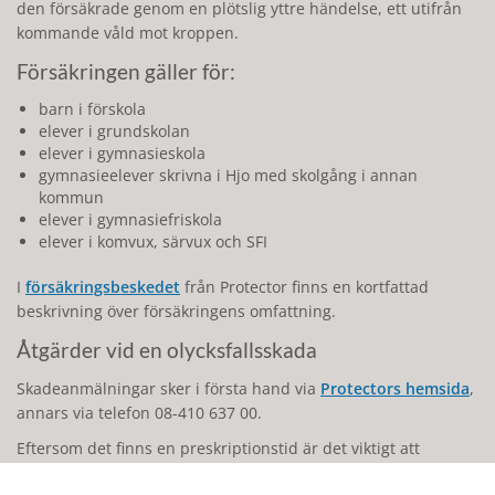
den försäkrade genom en plötslig yttre händelse, ett utifrån
kommande våld mot kroppen.
Försäkringen gäller för:
barn i förskola
elever i grundskolan
elever i gymnasieskola
gymnasieelever skrivna i Hjo med skolgång i annan
kommun
elever i gymnasiefriskola
elever i komvux, särvux och SFI
I
försäkringsbeskedet
från Protector finns en kortfattad
beskrivning över försäkringens omfattning.
Åtgärder vid en olycksfallsskada
Skadeanmälningar sker i första hand via
Protectors hemsida
,
annars via telefon 08-410 637 00.
Eftersom det finns en preskriptionstid är det viktigt att
snarast anmäla en skada. Efter preskriptionstiden får man