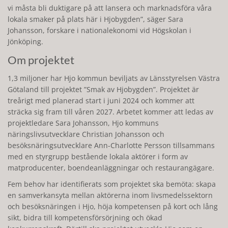
vi måsta bli duktigare på att lansera och marknadsföra våra
lokala smaker på plats här i Hjobygden
, säger Sara
Johansson, forskare i nationalekonomi vid Högskolan i
Jönköping.
Om projektet
1,3 miljoner har Hjo kommun beviljats av Länsstyrelsen Västra
Götaland till projektet ”Smak av Hjobygden”. Projektet är
treårigt med planerad start i juni 2024 och kommer att
sträcka sig fram till våren 2027. Arbetet kommer att ledas av
projektledare Sara Johansson, Hjo kommuns
näringslivsutvecklare Christian Johansson och
besöksnäringsutvecklare Ann-Charlotte Persson tillsammans
med en styrgrupp bestående lokala aktörer i form av
matproducenter, boendeanläggningar och restaurangägare.
Fem behov har identifierats som projektet ska bemöta: skapa
en samverkansyta mellan aktörerna inom livsmedelssektorn
och besöksnäringen i Hjo, höja kompetensen på kort och lång
sikt, bidra till kompetensförsörjning och ökad