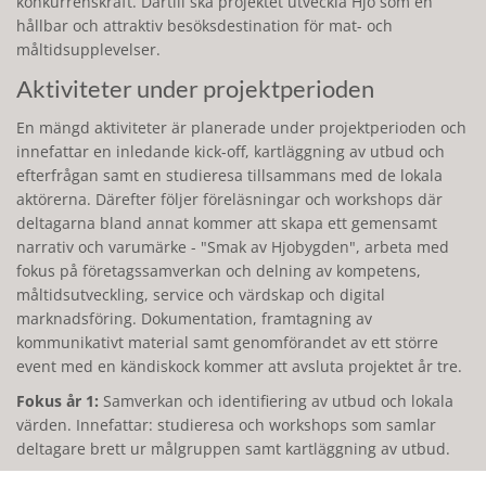
konkurrenskraft. Därtill ska projektet utveckla Hjo som en
hållbar och attraktiv besöksdestination för mat- och
måltidsupplevelser.
Aktiviteter under projektperioden
En mängd aktiviteter är planerade under projektperioden och
innefattar en inledande kick-off, kartläggning av utbud och
efterfrågan samt en studieresa tillsammans med de lokala
aktörerna. Därefter följer föreläsningar och workshops där
deltagarna bland annat kommer att skapa ett gemensamt
narrativ och varumärke - "Smak av Hjobygden", arbeta med
fokus på företagssamverkan och delning av kompetens,
måltidsutveckling, service och värdskap och digital
marknadsföring. Dokumentation, framtagning av
kommunikativt material samt genomförandet av ett större
event med en kändiskock kommer att avsluta projektet år tre.
Fokus år 1:
Samverkan och identifiering av utbud och lokala
värden. Innefattar: studieresa och workshops som samlar
deltagare brett ur målgruppen samt kartläggning av utbud.
Fokus år 2:
Måltidsutveckling och gemensamt narrativt.