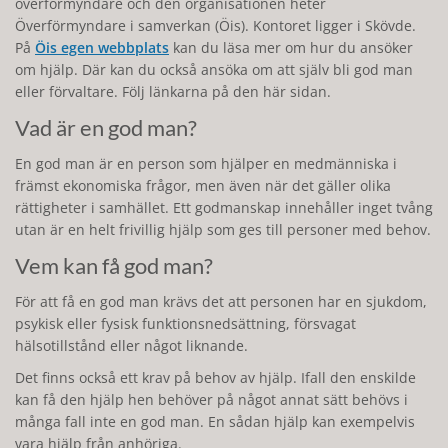
överförmyndare och den organisationen heter
Överförmyndare i samverkan (Öis). Kontoret ligger i Skövde.
På
Öis egen webbplats
kan du läsa mer om hur du ansöker
om hjälp. Där kan du också ansöka om att själv bli god man
eller förvaltare. Följ länkarna på den här sidan.
Vad är en god man?
En god man är en person som hjälper en medmänniska i
främst ekonomiska frågor, men även när det gäller olika
rättigheter i samhället. Ett godmanskap innehåller inget tvång
utan är en helt frivillig hjälp som ges till personer med behov.
Vem kan få god man?
För att få en god man krävs det att personen har en sjukdom,
psykisk eller fysisk funktionsnedsättning, försvagat
hälsotillstånd eller något liknande.
Det finns också ett krav på behov av hjälp. Ifall den enskilde
kan få den hjälp hen behöver på något annat sätt behövs i
många fall inte en god man. En sådan hjälp kan exempelvis
vara hjälp från anhöriga.