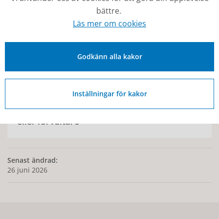
Överförmyndare i samverkan
bättre.
Läs mer om cookies
Bli god man eller förvaltare
Godkänn alla kakor
Inställningar för kakor
Intresseanmälan för dig som vill bli god man
eller förvaltare
Senast ändrad:
26 juni 2026