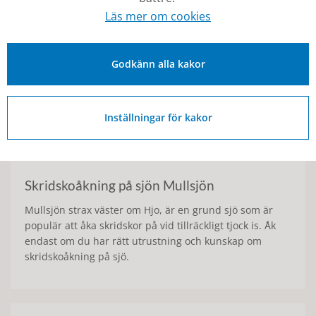
olika platser av Hjo kommun, ideella föreningar eller
Läs mer om cookies
privatpersoner:
Borrbäck (av privatperson i samarbete med Hjo
kommun, adress: Orgelvägen)
Godkänn alla kakor
Gate (av Fågelås skolas föräldraförening, adress:
Korpedalsvägen)
Korsberga skola (av Korsberga skolas
föräldraförening, adress: Kullaborgsvägen)
Inställningar för kakor
Korsgården (av Norra Fågelås IF, adress: Bastuvägen)
Hammarsjorden (av privatperson i samarbete med
Hjo kommun, adress: Mellanvägen)
Skridskoåkning på sjön Mullsjön
Mullsjön strax väster om Hjo, är en grund sjö som är
populär att åka skridskor på vid tillräckligt tjock is. Åk
endast om du har rätt utrustning och kunskap om
skridskoåkning på sjö.