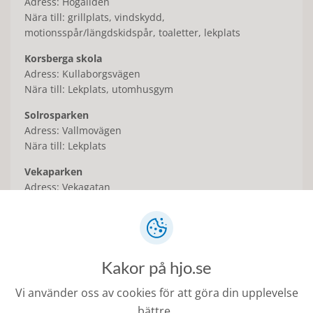
Adress: Högaliden
Nära till: grillplats, vindskydd,
motionsspår/längdskidspår, toaletter, lekplats
Korsberga skola
Adress: Kullaborgsvägen
Nära till: Lekplats, utomhusgym
Solrosparken
Adress: Vallmovägen
Nära till: Lekplats
Vekaparken
Adress: Vekagatan
Nära till: Lekplats
Kakor på hjo.se
Skridskoåkning
Vi använder oss av cookies för att göra din upplevelse
Vid tillräckligt kallt väder spolas det ibland is på flera
bättre.