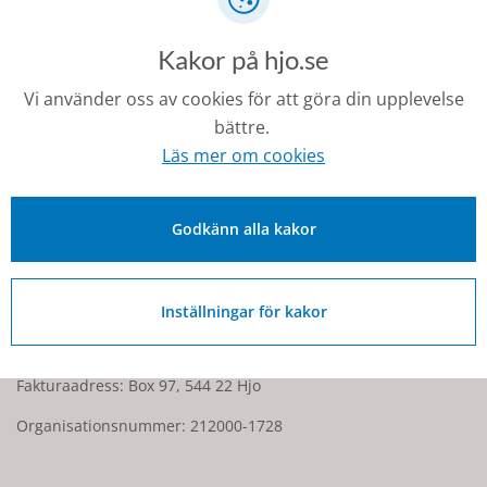
Text och foto: Thomas Carlqvist
Kakor på hjo.se
Senast ändrad:
27 februari 2026
Vi använder oss av cookies för att göra din upplevelse
bättre.
Läs mer om cookies
Kontakt
Godkänn alla kakor
0503-350 00
kommunen@hjo.se
Inställningar för kakor
Besöks- och postadress: Torggatan 2, 544 30 Hjo
Fakturaadress: Box 97, 544 22 Hjo
Organisationsnummer: 212000-1728