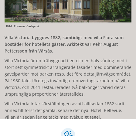
Bild: Thomas Carlqvist
Villa Victoria byggdes 1882, samtidigt med villa Flora som
bostäder för hotellets gäster. Arkitekt var Pehr August
Pettersson från Värsås.
Villa Victoria är en träbyggnad i en och en halv våning med i
stort sett symmetriskt arrangerade fasader med dominerande
gavelpartier mot parken resp. det före detta järnvägsområdet.
På 1980-talet företogs invändiga renoverings-arbeten på villa
Victoria, och 2011 restaurerades två balkonger varvid deras
ursprungliga proportioner återställdes.
Villa Victoria intar särställningen av att alltsedan 1882 varit
annex till först det gamla, senare det nya, Hotell Bellevue.
Villan är sedan länge täckt med tvåkupigt tegel.
Antikvariskt värdefulla delar: Exteriörer.