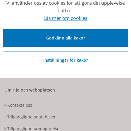
Vi använder oss av cookies för att göra din upplevelse
bättre.
Kontakt
Läs mer om cookies
0503-350 00
kommunen@hjo.se
Godkänn alla kakor
Besöks- och postadress: Torggatan 2, 544 30 Hjo
Fakturaadress: Box 97, 544 22 Hjo
Inställningar för kakor
Organisationsnummer: 212000-1728
Om Hjo och webbplatsen
Kontakta oss
Tillgänglighetsdatabasen
Tillgänglighetsredogörelse