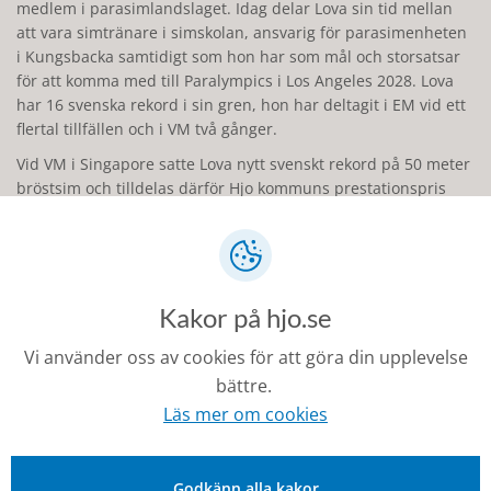
medlem i parasimlandslaget. Idag delar Lova sin tid mellan
att vara simtränare i simskolan, ansvarig för parasimenheten
i Kungsbacka samtidigt som hon har som mål och storsatsar
för att komma med till Paralympics i Los Angeles 2028. Lova
har 16 svenska rekord i sin gren, hon har deltagit i EM vid ett
flertal tillfällen och i VM två gånger.
Vid VM i Singapore satte Lova nytt svenskt rekord på 50 meter
bröstsim och tilldelas därför Hjo kommuns prestationspris
2026."
Pristagare 2024: Linnéa Åkesson
"Linnéa Åkesson som bor i Hjo och tävlar för FMCK Skövde har
Kakor på hjo.se
under 2023 nått stora framgångar och bland annat vunnit
enduroklassikern Gotland Grand National, efter att ha slagit
Vi använder oss av cookies för att göra din upplevelse
den fyrfaldiga världsmästarinnan. Gotland Grand National är
bättre.
världens största endurotävling sett till antal deltagare.
Elitklasserna ska hinna så många varv som möjligt på den 2,2
Läs mer om cookies
mil långa banan under 3 h. Linnéa Åkesson vann också SM-
guld 2023 och bröt därmed en av konkurrenternas åtta
säsonger långa vinstsvit."
Godkänn alla kakor