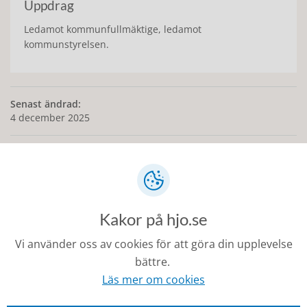
Uppdrag
Ledamot kommunfullmäktige, ledamot
kommunstyrelsen.
Senast ändrad:
4 december 2025
Kontakt
Kakor på hjo.se
0503-350 00
Vi använder oss av cookies för att göra din upplevelse
kommunen@hjo.se
bättre.
Besöks- och postadress: Torggatan 2, 544 30 Hjo
Läs mer om cookies
Fakturaadress: Box 97, 544 22 Hjo