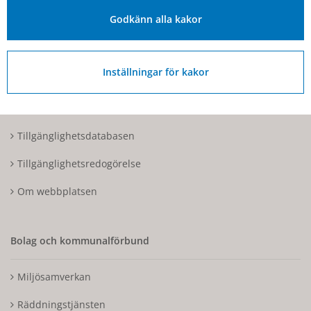
Organisationsnummer: 212000-1728
Godkänn alla kakor
Om Hjo och webbplatsen
Inställningar för kakor
Kontakta oss
Tillgänglighetsdatabasen
Tillgänglighetsredogörelse
Om webbplatsen
Bolag och kommunalförbund
Miljösamverkan
Räddningstjänsten