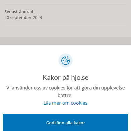
Senast ändrad:
20 september 2023
Kontakt
0503-350 00
kommunen@hjo.se
Kakor på hjo.se
Besöks- och postadress: Torggatan 2, 544 30 Hjo
Vi använder oss av cookies för att göra din upplevelse
bättre.
Fakturaadress: Box 97, 544 22 Hjo
Läs mer om cookies
Organisationsnummer: 212000-1728
Godkänn alla kakor
Om Hjo och webbplatsen