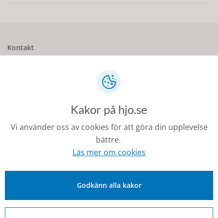
Kontakt
0503-350 00
kommunen@hjo.se
Besöks- och postadress: Torggatan 2, 544 30 Hjo
Kakor på hjo.se
Fakturaadress: Box 97, 544 22 Hjo
Vi använder oss av cookies för att göra din upplevelse
Organisationsnummer: 212000-1728
bättre.
Läs mer om cookies
Om Hjo och webbplatsen
Godkänn alla kakor
Kontakta oss