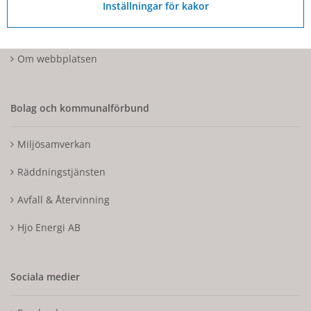
Tillgänglighetsdatabasen
Inställningar för kakor
Tillgänglighetsredogörelse
Om webbplatsen
Bolag och kommunalförbund
Miljösamverkan
Räddningstjänsten
Avfall & Återvinning
Hjo Energi AB
Sociala medier