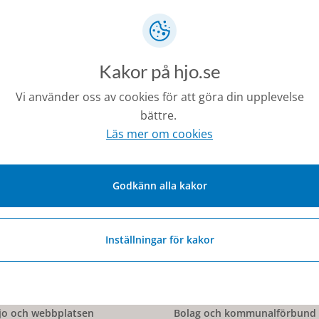
Eva Arvidsson
Specialpedagog Guldkroksskolan 7-9, Introduktionsprogra
Kakor på hjo.se
0503-35358
eva.arvidsson@hjo.se
Vi använder oss av cookies för att göra din upplevelse
bättre.
Läs mer om cookies
Senast ändrad:
21 februari 2024
Godkänn alla kakor
Inställningar för kakor
o och webbplatsen
Bolag och kommunalförbund