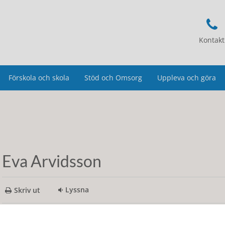
Kontakt
Förskola och skola
Stöd och Omsorg
Uppleva och göra
Eva Arvidsson
Lyssna
Skriv ut