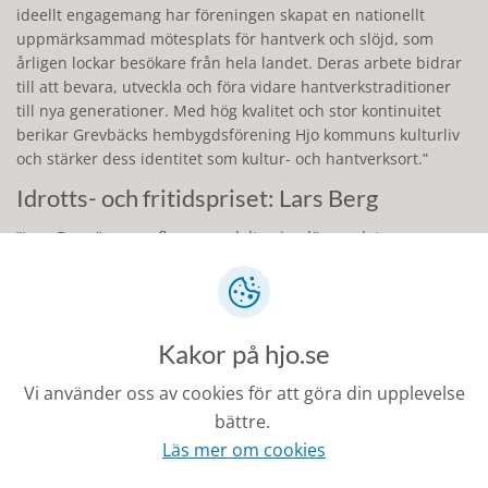
ideellt engagemang har föreningen skapat en nationellt
uppmärksammad mötesplats för hantverk och slöjd, som
årligen lockar besökare från hela landet. Deras arbete bidrar
till att bevara, utveckla och föra vidare hantverkstraditioner
till nya generationer. Med hög kvalitet och stor kontinuitet
berikar Grevbäcks hembygdsförening Hjo kommuns kulturliv
och stärker dess identitet som kultur- och hantverksort.ʺ
Idrotts- och fritidspriset: Lars Berg
ʺLars Berg är en av flera som deltog i anläggandet av
Discgolfbanan i Högaliden. Han har sedan Discgolfbanan stod
klar varit ansvarig för HjoDiscs veckotävlingar. Dessa
veckotävlingar hör till de mest populära i östra Skaraborg och
lockar alltid många deltagare. Anledningen till detta är två,
Kakor på hjo.se
vår för området annorlunda bana med skog och
höjdskillnader, samt Lasses outtröttliga engagemang kring
Vi använder oss av cookies för att göra din upplevelse
tävlingarna. Han är alltid på plats i regn, rusk och solsken.
bättre.
Lasse lägger alltid ner det lilla extra och fixar t.ex. med
Läs mer om cookies
sponsorer och priser. Under det ljusa halvåret är det
torsdagskvällar som gäller för de vanliga eventen och på