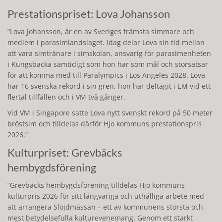
Prestationspriset: Lova Johansson
ʺLova Johansson, är en av Sveriges främsta simmare och
medlem i parasimlandslaget. Idag delar Lova sin tid mellan
att vara simtränare i simskolan, ansvarig för parasimenheten
i Kungsbacka samtidigt som hon har som mål och storsatsar
för att komma med till Paralympics i Los Angeles 2028. Lova
har 16 svenska rekord i sin gren, hon har deltagit i EM vid ett
flertal tillfällen och i VM två gånger.
Vid VM i Singapore satte Lova nytt svenskt rekord på 50 meter
bröstsim och tilldelas därför Hjo kommuns prestationspris
2026.ʺ
Kulturpriset: Grevbäcks
hembygdsförening
ʺGrevbäcks hembygdsförening tilldelas Hjo kommuns
kulturpris 2026 för sitt långvariga och uthålliga arbete med
att arrangera Slöjdmässan – ett av kommunens största och
mest betydelsefulla kulturevenemang. Genom ett starkt