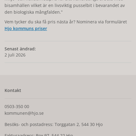
bisamhällen vilket är en livsviktig pusselbit i bevarandet av
den biologiska mångfalden.ʺ
Vem tycker du ska få pris nästa år? Nominera via formuläret
Hjo kommuns priser
Senast ändrad:
2 juli 2026
Kontakt
0503-350 00
kommunen@hjo.se
Besöks- och postadress: Torggatan 2, 544 30 Hjo
Fakturaadress: Box 97, 544 22 Hjo