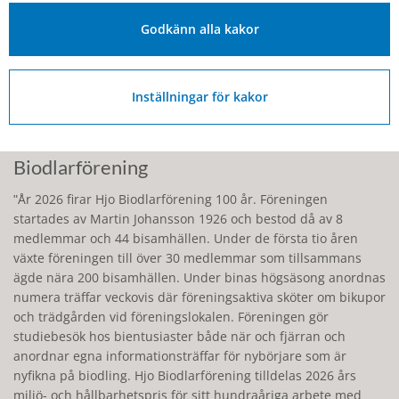
söndagarna kör han diverse olika spelformer för att hålla
Godkänn alla kakor
intresset vid liv och variation i genomförandet. Utöver arbetet
med tävlingsmomenten är Lasse också, med den äran,
ansvarig för skyltningen längs banan. Detta arbete är gjort
med omsorg och humor och är något som föreningen fått
Inställningar för kakor
många positiva kommentarer om.ʺ
Miljö- och hållbarhetspriset: Hjo
Biodlarförening
ʺÅr 2026 firar Hjo Biodlarförening 100 år. Föreningen
startades av Martin Johansson 1926 och bestod då av 8
medlemmar och 44 bisamhällen. Under de första tio åren
växte föreningen till över 30 medlemmar som tillsammans
ägde nära 200 bisamhällen. Under binas högsäsong anordnas
numera träffar veckovis där föreningsaktiva sköter om bikupor
och trädgården vid föreningslokalen. Föreningen gör
studiebesök hos bientusiaster både när och fjärran och
anordnar egna informationsträffar för nybörjare som är
nyfikna på biodling. Hjo Biodlarförening tilldelas 2026 års
miljö- och hållbarhetspris för sitt hundraåriga arbete med