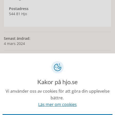
Postadress
544 81 Hjo
Senast ändrad:
4 mars 2024
Kontakt
Kakor på hjo.se
0503-350 00
Vi använder oss av cookies för att göra din upplevelse
kommunen@hjo.se
bättre.
Besöks- och postadress: Torggatan 2, 544 30 Hjo
Läs mer om cookies
Fakturaadress: Box 97, 544 22 Hjo