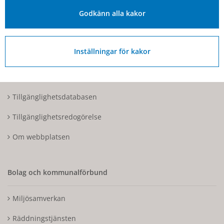
Organisationsnummer: 212000-1728
Godkänn alla kakor
Om Hjo och webbplatsen
Inställningar för kakor
Kontakta oss
Tillgänglighetsdatabasen
Tillgänglighetsredogörelse
Om webbplatsen
Bolag och kommunalförbund
Miljösamverkan
Räddningstjänsten