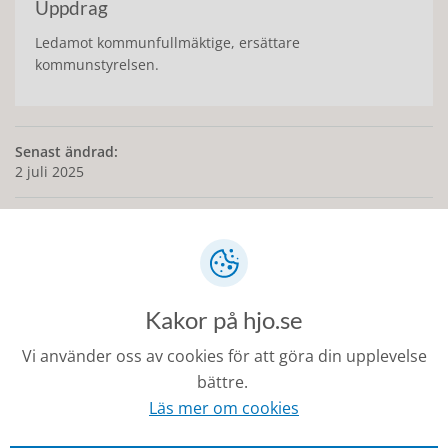
Uppdrag
Ledamot kommunfullmäktige, ersättare
kommunstyrelsen.
Senast ändrad:
2 juli 2025
Kontakt
Kakor på hjo.se
0503-350 00
Vi använder oss av cookies för att göra din upplevelse
kommunen@hjo.se
bättre.
Besöks- och postadress: Torggatan 2, 544 30 Hjo
Läs mer om cookies
Fakturaadress: Box 97, 544 22 Hjo