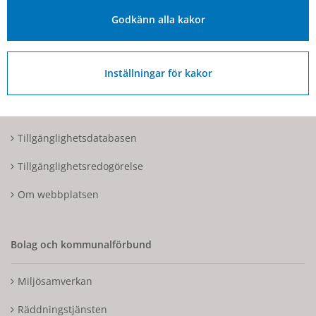
Organisationsnummer: 212000-1728
Godkänn alla kakor
Om Hjo och webbplatsen
Inställningar för kakor
Kontakta oss
Tillgänglighetsdatabasen
Tillgänglighetsredogörelse
Om webbplatsen
Bolag och kommunalförbund
Miljösamverkan
Räddningstjänsten