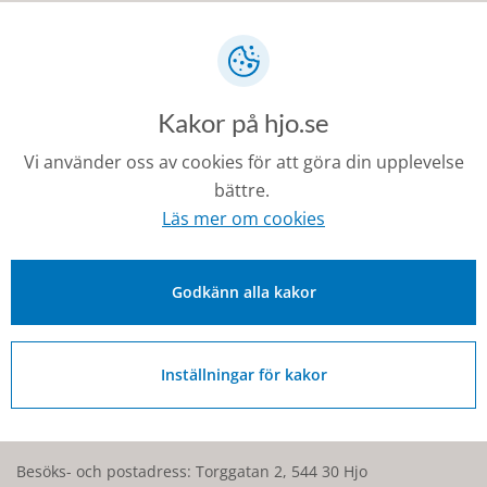
Svart måne
Salomos sigill
Skymningstimmen
Vintertid
Frostens rike
Kakor på hjo.se
Sommardalen
Vi använder oss av cookies för att göra din upplevelse
bättre.
Senast ändrad:
Läs mer om cookies
4 november 2025
Godkänn alla kakor
Kontakt
Inställningar för kakor
0503-350 00
kommunen@hjo.se
Besöks- och postadress: Torggatan 2, 544 30 Hjo