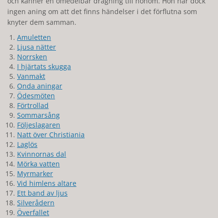
och känner en omedelbar dragning till honom. Hon har dock
ingen aning om att det finns händelser i det förflutna som
knyter dem samman.
Amuletten
Ljusa nätter
Norrsken
I hjärtats skugga
Vanmakt
Onda aningar
Ödesmöten
Förtrollad
Sommarsång
Följeslagaren
Natt över Christiania
Laglös
Kvinnornas dal
Mörka vatten
Myrmarker
Vid himlens altare
Ett band av ljus
Silverådern
Överfallet