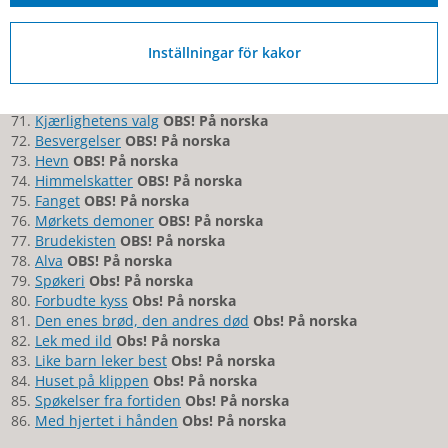
Når fløterblodet bruser
OBS! På norska
Hjerter i brann
OBS! På norska
Teppefall
OBS! På norska
Inställningar för kakor
Hjemlengsel
OBS! På norska
Livets gang
OBS! På norska
Skammens pris
OBS! På norska
Kjærlighetens valg
OBS! På norska
Besvergelser
OBS! På norska
Hevn
OBS! På norska
Himmelskatter
OBS! På norska
Fanget
OBS! På norska
Mørkets demoner
OBS! På norska
Brudekisten
OBS! På norska
Alva
OBS! På norska
Spøkeri
Obs! På norska
Forbudte kyss
Obs! På norska
Den enes brød, den andres død
Obs! På norska
Lek med ild
Obs! På norska
Like barn leker best
Obs! På norska
Huset på klippen
Obs! På norska
Spøkelser fra fortiden
Obs! På norska
Med hjertet i hånden
Obs! På norska