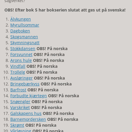
sågverket?
OBS! Efter bok 5 har bokserien slutat att ges ut på svenska!
Älvkungen
Myrullsommar
Dagboken
Skogsmannen
Skymningsnatt
Stokkdansen
OBS! På norska
Forsvunnet
OBS! På norska
Arons hule
OBS! På norska
Vindfall
OBS! På norska
Trollelg
OBS! På norska
Avsløringer
OBS! På norska
Bringebærkyss
OBS! På norska
Barfrost
OBS! På norska
Forbudte kjærtegn
OBS! På norska
Snøengler
OBS! På norska
Varskriket
OBS! På norska
Galskapens hus
OBS! På norska
Barnemordersken
OBS! På norska
Skrømt
OBS! På norska
Vårløsning
OBS! På norska