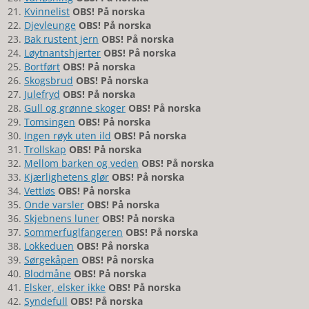
Kvinnelist
OBS! På norska
Djevleunge
OBS! På norska
Bak rustent jern
OBS! På norska
Løytnantshjerter
OBS! På norska
Bortført
OBS! På norska
Skogsbrud
OBS! På norska
Julefryd
OBS! På norska
Gull og grønne skoger
OBS! På norska
Tomsingen
OBS! På norska
Ingen røyk uten ild
OBS! På norska
Trollskap
OBS! På norska
Mellom barken og veden
OBS! På norska
Kjærlighetens glør
OBS! På norska
Vettløs
OBS! På norska
Onde varsler
OBS! På norska
Skjebnens luner
OBS! På norska
Sommerfuglfangeren
OBS! På norska
Lokkeduen
OBS! På norska
Sørgekåpen
OBS! På norska
Blodmåne
OBS! På norska
Elsker, elsker ikke
OBS! På norska
Syndefull
OBS! På norska