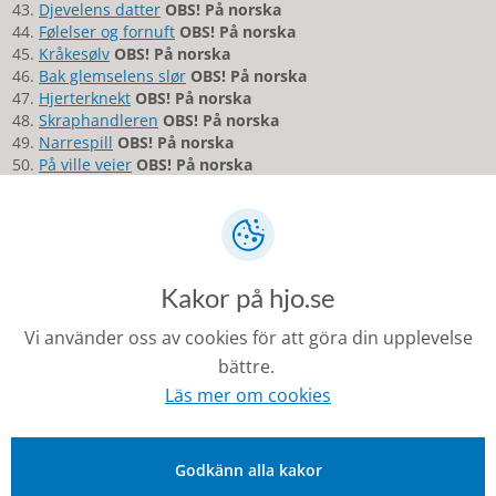
Djevelens datter
OBS! På norska
Følelser og fornuft
OBS! På norska
Kråkesølv
OBS! På norska
Bak glemselens slør
OBS! På norska
Hjerterknekt
OBS! På norska
Skraphandleren
OBS! På norska
Narrespill
OBS! På norska
På ville veier
OBS! På norska
Løvetannsøstre
OBS! På norska
Skogstjerner
OBS! På norska
Fandens bok
OBS! På norska
Isgufs fra fortiden
O
BS! På norsk
Blodhevn
OBS! På norska
Kakor på hjo.se
Farlige hemmeligheter
OBS! På norska
Firkløver
OBS! På norska
Vi använder oss av cookies för att göra din upplevelse
Dit lykken bringer
OBS! På norska
Sorgens fugler
OBS! På norska
bättre.
Skam
OBS! På norska
Läs mer om cookies
Syndefall
OBS! På norska
Lomskriket
OBS! På norska
Den sorte enke
O
BS! På norska
Godkänn alla kakor
Klarälvens dronning
OBS! På norska