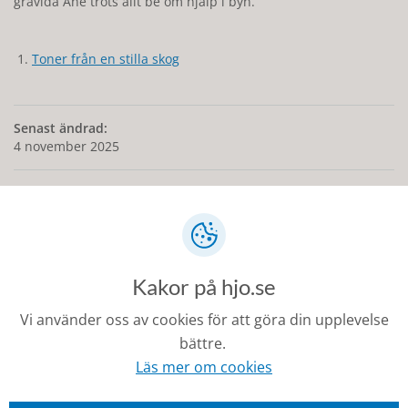
gravida Ane trots allt be om hjälp i byn.
Toner från en stilla skog
Senast ändrad:
4 november 2025
Kontakt
Kakor på hjo.se
0503-350 00
Vi använder oss av cookies för att göra din upplevelse
kommunen@hjo.se
bättre.
Besöks- och postadress: Torggatan 2, 544 30 Hjo
Läs mer om cookies
Fakturaadress: Box 97, 544 22 Hjo