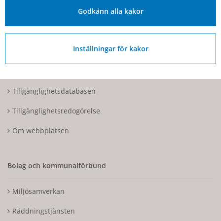
Organisationsnummer: 212000-1728
Godkänn alla kakor
Om Hjo och webbplatsen
Inställningar för kakor
Kontakta oss
Tillgänglighetsdatabasen
Tillgänglighetsredogörelse
Om webbplatsen
Bolag och kommunalförbund
Miljösamverkan
Räddningstjänsten