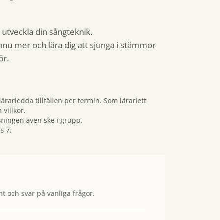
t utveckla din sångteknik.
ännu mer och lära dig att sjunga i stämmor
ör.
ärarledda tillfällen per termin. Som lärarlett
 villkor.
sningen även ske i grupp.
rs 7.
t och svar på vanliga frågor.